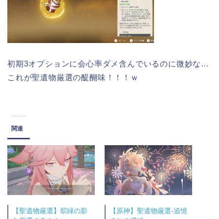
初期3オプションに会心率ダメ含んでいるのに微妙な…
これが聖遺物厳選の醍醐味！！！ｗ
関連
【聖遺物厳選】翆緑の影
【原神】聖遺物厳選-追憶