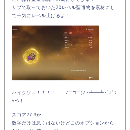
サブで取っておいた20レベル聖遺物を素材にし
て一気にレベル上げるよ！
ハイクソ～！！！！！ ﾉ￣□￣)ﾉ ~┻━┻ﾄﾞｶﾞｼ
ｬｰﾝ!!
スコア27.3か…
数字だけは悪くはないけどこのオプションから