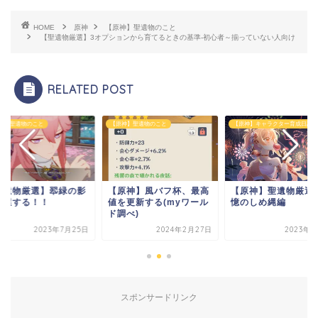
HOME
原神
【原神】聖遺物のこと
【聖遺物厳選】3オプションから育てるときの基準-初心者～揃っていない人向け
RELATED POST
神】聖遺物のこと
【原神】聖遺物のこと
【原神】キャラクター育成日記
聖遺物厳選】翆緑の影
【原神】風バフ杯、最高
【原神】聖遺物厳選-
厳選する！！
値を更新する(myワール
憶のしめ縄編
ド調べ)
2023年7月25日
2024年2月27日
2023年9
スポンサードリンク