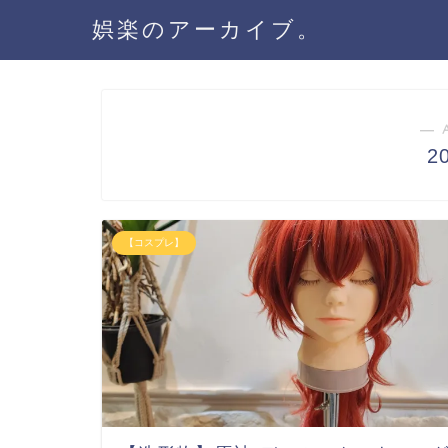
娯楽のアーカイブ。
― 
2
【コスプレ】