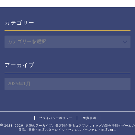
カテゴリー
カ
テ
ゴ
リ
ー
アーカイブ
ア
ー
カ
イ
ブ
プライバシーポリシー
免責事項
2023–2026 娯楽のアーカイブ。美容師が作るコスプレウィッグの制作手順やゲームの
日記。原神・崩壊スターレイル・ゼンレスゾーンゼロ・崩壊3rd…