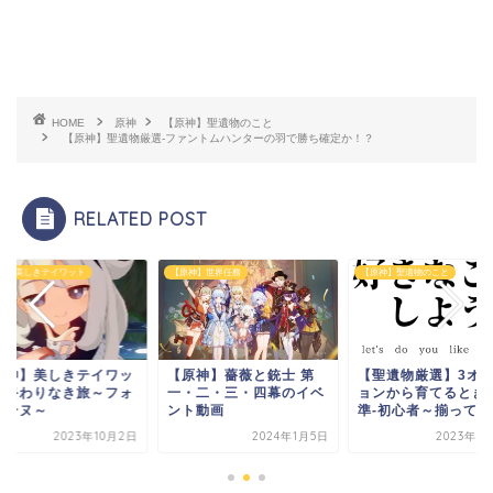
HOME
原神
【原神】聖遺物のこと
【原神】聖遺物厳選-ファントムハンターの羽で勝ち確定か！？
RELATED POST
神】美しきテイワット
【原神】世界任務
【原神】聖遺物のこと
原神】美しきテイワッ
【原神】薔薇と銃士 第
【聖遺物厳選】3オ
、終わりなき旅～フォ
一・二・三・四幕のイベ
ョンから育てるとき
テーヌ～
ント動画
準-初心者～揃っていな
2023年10月2日
2024年1月5日
2023年7