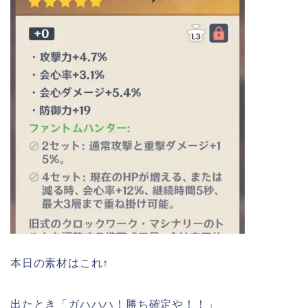
本日の素材はこれ↑
出たとき「ガハハハ！勝ち確定や！！」