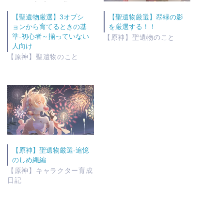
【聖遺物厳選】3オプシ
【聖遺物厳選】翆緑の影
ョンから育てるときの基
を厳選する！！
準-初心者～揃っていない
【原神】聖遺物のこと
人向け
【原神】聖遺物のこと
【原神】聖遺物厳選-追憶
のしめ縄編
【原神】キャラクター育成
日記