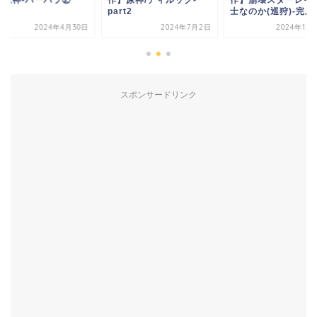
】原神/ディルック-
作】崩壊スターレイル/剣
作】原神-バーバラ②
t2
士なのか(巡狩)-完成...
2024年7月2日
2024年12月10日
2024年4
スポンサードリンク