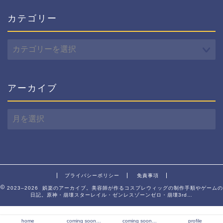
カテゴリー
カ
テ
ゴ
リ
ー
アーカイブ
ア
ー
カ
イ
ブ
プライバシーポリシー
免責事項
2023–2026 娯楽のアーカイブ。美容師が作るコスプレウィッグの制作手順やゲームの
日記。原神・崩壊スターレイル・ゼンレスゾーンゼロ・崩壊3rd…
home
coming soon…
coming soon…
profile